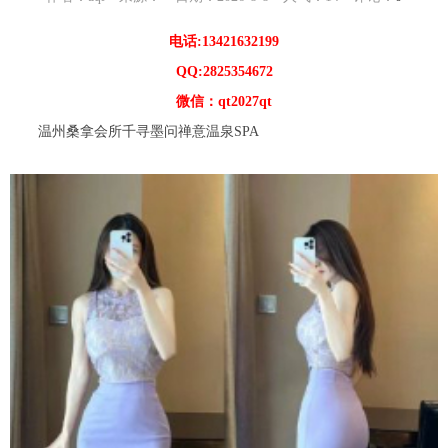
电话:13421632199
QQ:2825354672
微信：qt2027qt
温州桑拿会所千寻墨问禅意温泉SPA