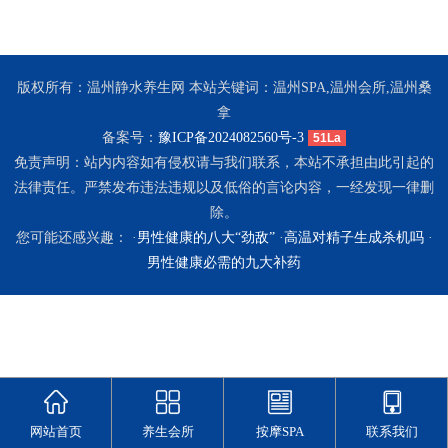
版权所有：温州静水养生网 本站关键词：温州SPA,温州会所,温州桑
拿
备案号：
豫ICP备2024082560号-3
51La
免责声明：站内内容如有侵权请与我们联系，本站不承担由此引起的
法律责任。严禁发布违法违规以及低俗的言论内容，一经发现一律删
除。
您可能还感兴趣： ·
男性健康的八大“劲敌”
·
高温对精子生成杀机吗
·
男性健康必需的九大补药
网站首页
养生会所
按摩SPA
联系我们