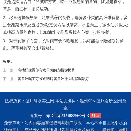
议是选择适合自己的减肥方式，吃一点低热量的食物，比如是青菜，
黄瓜，西红柿，坚持运动。
2、尽量选择低热量、足够营养的食物，选择多种类的高纤维食物，多
进食蔬菜水果及五谷杂粮;烹调方法以清蒸、水煮为主，减少油的摄入;
戒掉高热量的食物，比如油炸食品及蛋糕点心类，少吃多餐。
3、对于女孩子而言，长时间节食不吃晚餐，很可能会导致经期的紊
乱。严重时甚至会出现绝经。
标签：
上一篇：
爬楼梯瘦臀部有效吗 如何爬楼梯提臀
下一篇：
黄瓜汁喝了可以减肥吗 黄瓜汁什么时候喝最好
版权所有：温州静水养生网 本站关键词：温州SPA,温州会所,温州桑
拿
备案号：
豫ICP备2024082560号-3
51La
免责声明：站内内容如有侵权请与我们联系，本站不承担由此引起的
法律责任。严禁发布违法违规以及低俗的言论内容，一经发现一律删