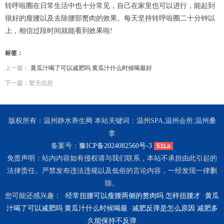
转呼啦圈在日常生活中也十分常见，自己在家里也可以进行，能起到
很好的瘦腰以及去除腰部赘肉的效果。每天坚持转呼啦圈二十分钟以
上，相信过段时间就能看到效果啦!
标签：
上一篇：
黄瓜汁喝了可以减肥吗 黄瓜汁什么时候喝最好
下一篇：暂无信息
版权所有：温州静水养生网 本站关键词：温州SPA,温州会所,温州桑
拿
备案号：
豫ICP备2024082560号-3
51La
免责声明：站内内容如有侵权请与我们联系，本站不承担由此引起的
法律责任。严禁发布违法违规以及低俗的言论内容，一经发现一律删
除。
您可能还感兴趣： ·
经常扭腰可以瘦腰两侧的赘肉吗 怎样扭腰才
·
黄瓜
汁喝了可以减肥吗 黄瓜汁什么时候喝最
·
减肥反弹是怎么原因 减肥多
久能保持不反弹